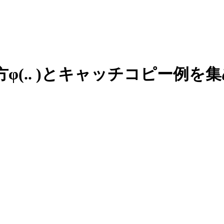
方
φ(.. )
と
キャッチコピー例を
集