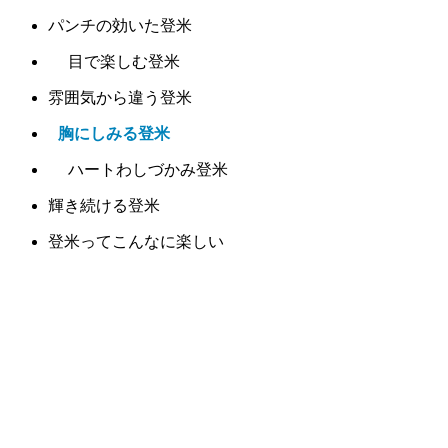
パンチの効いた登米
目で楽しむ登米
雰囲気から違う登米
胸にしみる登米
ハートわしづかみ登米
輝き続ける登米
登米ってこんなに楽しい
登米と相性バッチリ
登米に集う
うれしい登米
登米にニッコリ
幸せ気分の登米