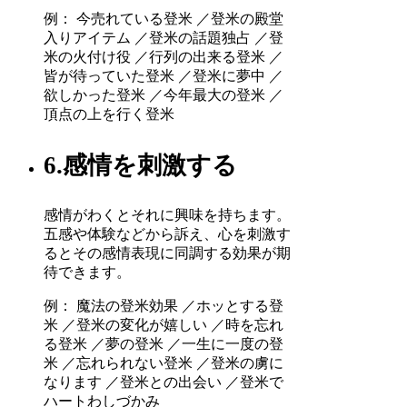
例： 今売れている登米 ／登米の殿堂
入りアイテム ／登米の話題独占 ／登
米の火付け役 ／行列の出来る登米 ／
皆が待っていた登米 ／登米に夢中 ／
欲しかった登米 ／今年最大の登米 ／
頂点の上を行く登米
6.感情を刺激する
感情がわくとそれに興味を持ちます。
五感や体験などから訴え、心を刺激す
るとその感情表現に同調する効果が期
待できます。
例： 魔法の登米効果 ／ホッとする登
米 ／登米の変化が嬉しい ／時を忘れ
る登米 ／夢の登米 ／一生に一度の登
米 ／忘れられない登米 ／登米の虜に
なります ／登米との出会い ／登米で
ハートわしづかみ