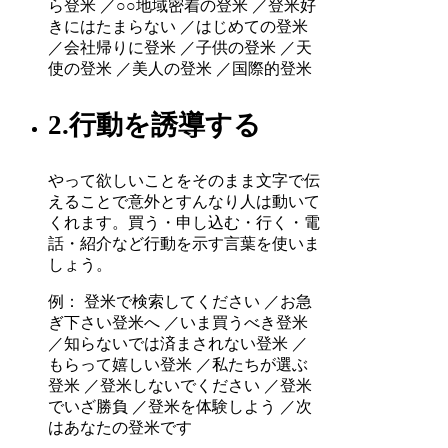
ら登米 ／○○地域密着の登米 ／登米好
きにはたまらない ／はじめての登米
／会社帰りに登米 ／子供の登米 ／天
使の登米 ／美人の登米 ／国際的登米
2.行動を誘導する
やって欲しいことをそのまま文字で伝
えることで意外とすんなり人は動いて
くれます。買う・申し込む・行く・電
話・紹介など行動を示す言葉を使いま
しょう。
例： 登米で検索してください ／お急
ぎ下さい登米へ ／いま買うべき登米
／知らないでは済まされない登米 ／
もらって嬉しい登米 ／私たちが選ぶ
登米 ／登米しないでください ／登米
でいざ勝負 ／登米を体験しよう ／次
はあなたの登米です