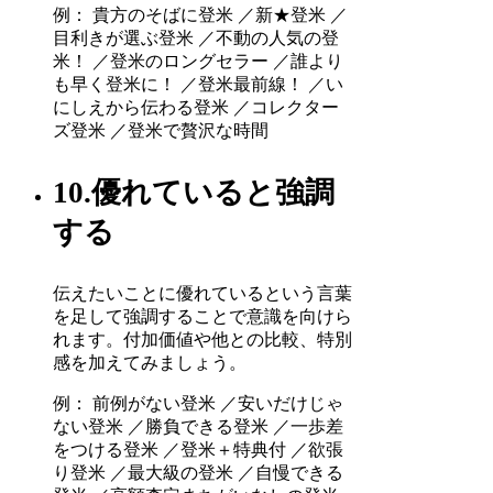
例： 貴方のそばに登米 ／新★登米 ／
目利きが選ぶ登米 ／不動の人気の登
米！ ／登米のロングセラー ／誰より
も早く登米に！ ／登米最前線！ ／い
にしえから伝わる登米 ／コレクター
ズ登米 ／登米で贅沢な時間
10.優れていると強調
する
伝えたいことに優れているという言葉
を足して強調することで意識を向けら
れます。付加価値や他との比較、特別
感を加えてみましょう。
例： 前例がない登米 ／安いだけじゃ
ない登米 ／勝負できる登米 ／一歩差
をつける登米 ／登米＋特典付 ／欲張
り登米 ／最大級の登米 ／自慢できる