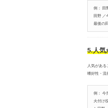
例： 田
田野 ／
最後の
5.人
人気がある
嗜好性・流
例： 今
火付け役