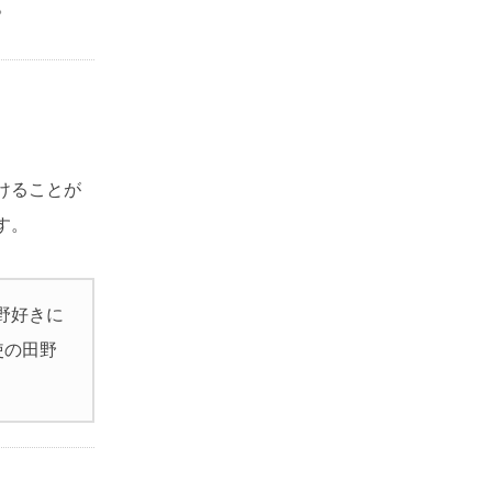
。
けることが
す。
田野好きに
使の田野