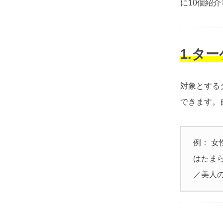
に10個紹
1.タ
対象とする
できます。
例： 女
はたまら
／美人