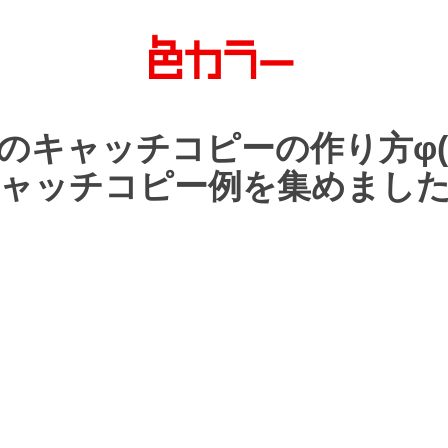
の
キャッチコピーの
作り方
φ(
ャッチコピー例を
集めまし