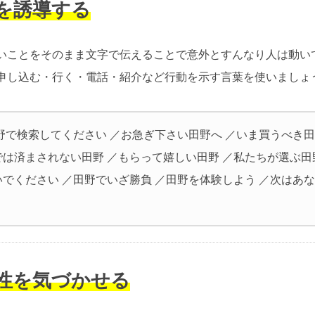
動を誘導する
いことをそのまま文字で伝えることで意外とすんなり人は動い
申し込む・行く・電話・紹介など行動を示す言葉を使いましょ
野で検索してください ／お急ぎ下さい田野へ ／いま買うべき田
では済まされない田野 ／もらって嬉しい田野 ／私たちが選ぶ田
いでください ／田野でいざ勝負 ／田野を体験しよう ／次はあ
要性を気づかせる