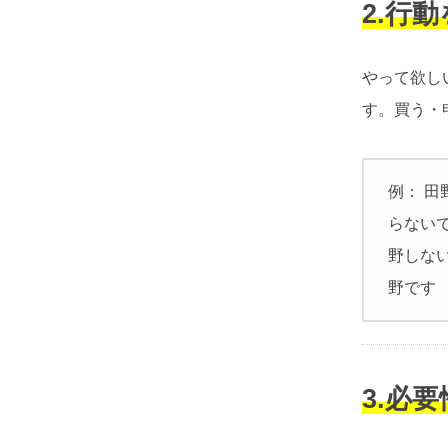
2.行
やって欲し
す。買う・
例： 田
らない
野しな
野です
3.必