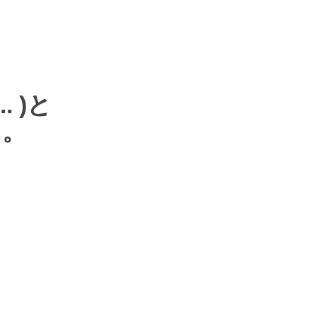
.. )
と
た。