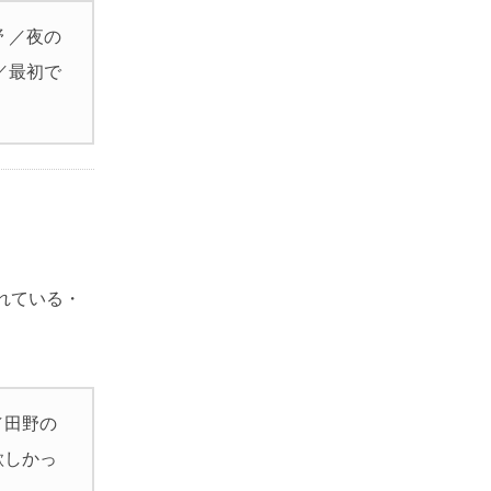
 ／夜の
／最初で
れている・
／田野の
欲しかっ