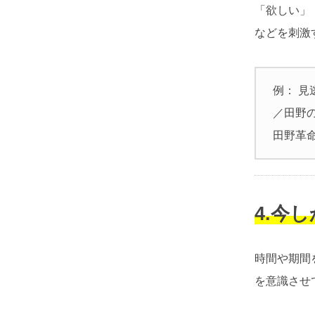
「欲しい」
などを刺激
例： 見
／田野
田野革命
4.今
時間や期間
を意識させ