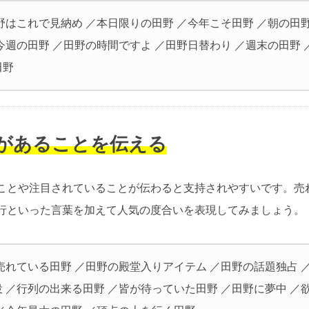
野はこれで見納め ／本日限りの田野 ／今年こそ田野 ／朝の田野
今週の田野 ／田野の時間ですよ ／田野日替わり ／週末の田野 
田野
気があることを伝える
ことや注目されていることが伝わると支持されやすいです。売
行といった言葉を加えて人気の度合いを表現してみましょう。
売れている田野 ／田野の殿堂入りアイテム ／田野の話題独占 
 ／行列の出来る田野 ／皆が待っていた田野 ／田野に夢中 ／