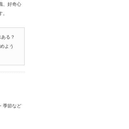
識、好奇心
す。
味ある？
始めよう
・季節など