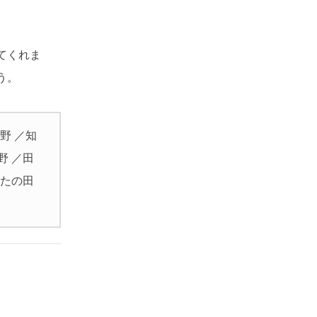
てくれま
う。
野 ／知
野 ／田
なたの田