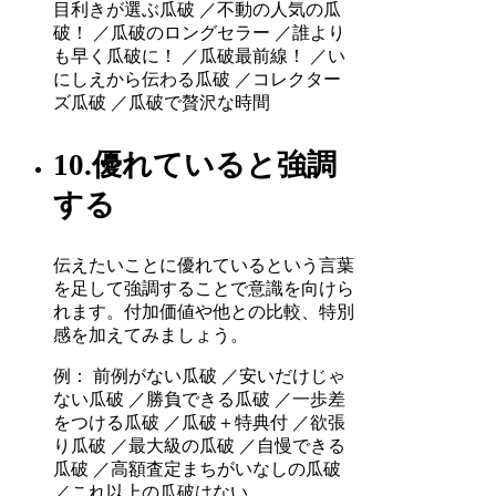
目利きが選ぶ瓜破 ／不動の人気の瓜
破！ ／瓜破のロングセラー ／誰より
も早く瓜破に！ ／瓜破最前線！ ／い
にしえから伝わる瓜破 ／コレクター
ズ瓜破 ／瓜破で贅沢な時間
10.優れていると強調
する
伝えたいことに優れているという言葉
を足して強調することで意識を向けら
れます。付加価値や他との比較、特別
感を加えてみましょう。
例： 前例がない瓜破 ／安いだけじゃ
ない瓜破 ／勝負できる瓜破 ／一歩差
をつける瓜破 ／瓜破＋特典付 ／欲張
り瓜破 ／最大級の瓜破 ／自慢できる
瓜破 ／高額査定まちがいなしの瓜破
／これ以上の瓜破はない