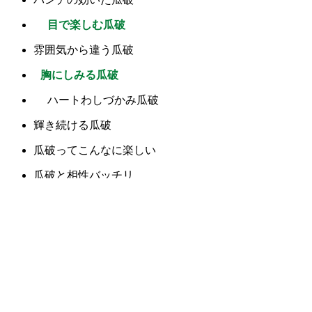
目で楽しむ瓜破
雰囲気から違う瓜破
胸にしみる瓜破
ハートわしづかみ瓜破
輝き続ける瓜破
瓜破ってこんなに楽しい
瓜破と相性バッチリ
瓜破に集う
うれしい瓜破
瓜破にニッコリ
幸せ気分の瓜破
瓜破の魔法