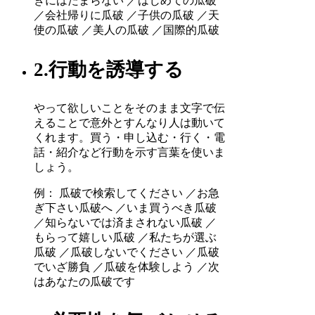
きにはたまらない ／はじめての瓜破
／会社帰りに瓜破 ／子供の瓜破 ／天
使の瓜破 ／美人の瓜破 ／国際的瓜破
2.行動を誘導する
やって欲しいことをそのまま文字で伝
えることで意外とすんなり人は動いて
くれます。買う・申し込む・行く・電
話・紹介など行動を示す言葉を使いま
しょう。
例： 瓜破で検索してください ／お急
ぎ下さい瓜破へ ／いま買うべき瓜破
／知らないでは済まされない瓜破 ／
もらって嬉しい瓜破 ／私たちが選ぶ
瓜破 ／瓜破しないでください ／瓜破
でいざ勝負 ／瓜破を体験しよう ／次
はあなたの瓜破です