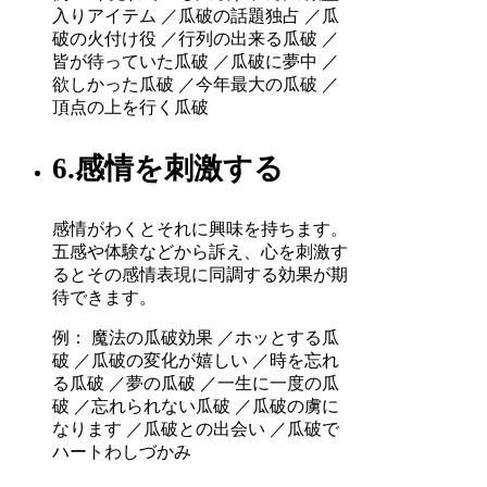
入りアイテム ／瓜破の話題独占 ／瓜
破の火付け役 ／行列の出来る瓜破 ／
皆が待っていた瓜破 ／瓜破に夢中 ／
欲しかった瓜破 ／今年最大の瓜破 ／
頂点の上を行く瓜破
6.感情を刺激する
感情がわくとそれに興味を持ちます。
五感や体験などから訴え、心を刺激す
るとその感情表現に同調する効果が期
待できます。
例： 魔法の瓜破効果 ／ホッとする瓜
破 ／瓜破の変化が嬉しい ／時を忘れ
る瓜破 ／夢の瓜破 ／一生に一度の瓜
破 ／忘れられない瓜破 ／瓜破の虜に
なります ／瓜破との出会い ／瓜破で
ハートわしづかみ