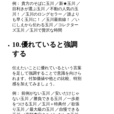
例： 貴方のそばに玉川 ／新★玉川 ／
目利きが選ぶ玉川 ／不動の人気の玉
川！ ／玉川のロングセラー ／誰より
も早く玉川に！ ／玉川最前線！ ／い
にしえから伝わる玉川 ／コレクター
ズ玉川 ／玉川で贅沢な時間
10.優れていると強調
する
伝えたいことに優れているという言葉
を足して強調することで意識を向けら
れます。付加価値や他との比較、特別
感を加えてみましょう。
例： 前例がない玉川 ／安いだけじゃ
ない玉川 ／勝負できる玉川 ／一歩差
をつける玉川 ／玉川＋特典付 ／欲張
り玉川 ／最大級の玉川 ／自慢できる