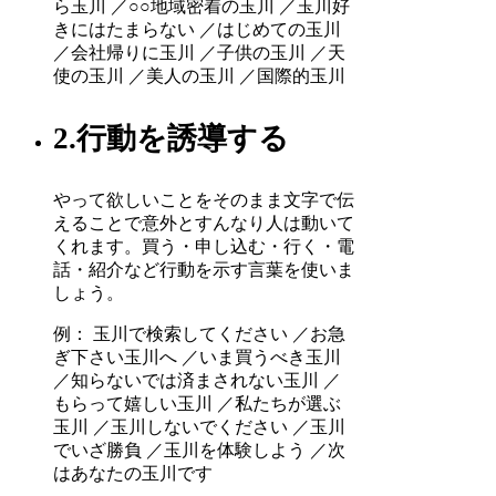
ら玉川 ／○○地域密着の玉川 ／玉川好
きにはたまらない ／はじめての玉川
／会社帰りに玉川 ／子供の玉川 ／天
使の玉川 ／美人の玉川 ／国際的玉川
2.行動を誘導する
やって欲しいことをそのまま文字で伝
えることで意外とすんなり人は動いて
くれます。買う・申し込む・行く・電
話・紹介など行動を示す言葉を使いま
しょう。
例： 玉川で検索してください ／お急
ぎ下さい玉川へ ／いま買うべき玉川
／知らないでは済まされない玉川 ／
もらって嬉しい玉川 ／私たちが選ぶ
玉川 ／玉川しないでください ／玉川
でいざ勝負 ／玉川を体験しよう ／次
はあなたの玉川です