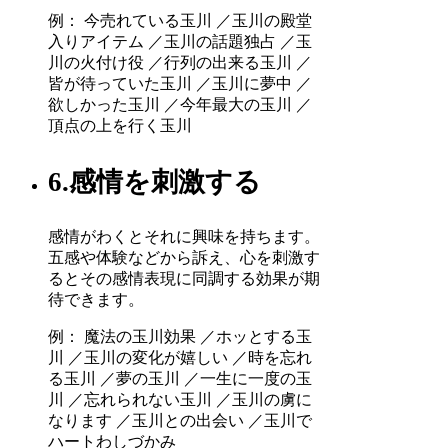
例： 今売れている玉川 ／玉川の殿堂
入りアイテム ／玉川の話題独占 ／玉
川の火付け役 ／行列の出来る玉川 ／
皆が待っていた玉川 ／玉川に夢中 ／
欲しかった玉川 ／今年最大の玉川 ／
頂点の上を行く玉川
6.感情を刺激する
感情がわくとそれに興味を持ちます。
五感や体験などから訴え、心を刺激す
るとその感情表現に同調する効果が期
待できます。
例： 魔法の玉川効果 ／ホッとする玉
川 ／玉川の変化が嬉しい ／時を忘れ
る玉川 ／夢の玉川 ／一生に一度の玉
川 ／忘れられない玉川 ／玉川の虜に
なります ／玉川との出会い ／玉川で
ハートわしづかみ