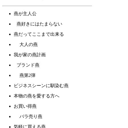
燕が主人公
燕好きにはたまらない
燕だってここまで出来る
大人の燕
我が家の燕計画
ブランド燕
燕第2弾
ビジネスシーンに馴染む燕
本物の燕を愛する方へ
お買い得燕
バラ売り燕
気軽に買える燕