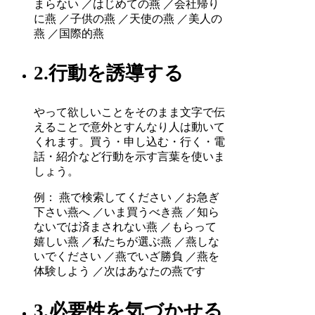
まらない ／はじめての燕 ／会社帰り
に燕 ／子供の燕 ／天使の燕 ／美人の
燕 ／国際的燕
2.行動を誘導する
やって欲しいことをそのまま文字で伝
えることで意外とすんなり人は動いて
くれます。買う・申し込む・行く・電
話・紹介など行動を示す言葉を使いま
しょう。
例： 燕で検索してください ／お急ぎ
下さい燕へ ／いま買うべき燕 ／知ら
ないでは済まされない燕 ／もらって
嬉しい燕 ／私たちが選ぶ燕 ／燕しな
いでください ／燕でいざ勝負 ／燕を
体験しよう ／次はあなたの燕です
3.必要性を気づかせる