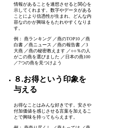
情報があることを連想させると関心を
示してくれます。数字やデータがある
ことにより信憑性が生まれ、どんな内
容なのかが興味をもたれやすくなりま
す。
例： 燕ランキング ／燕のTOP10 ／燕
白書 ／燕ニュース ／燕の報告書 ／3
大燕 ／燕の秘密教えます ／○○％の人
がこの燕を選びました ／日本の燕100
／7つの燕を見つけよう
８.お得という印象を
与える
お得なことはみんな好きです。安さや
付加価値を感じさせる言葉を加えるこ
とで興味を持ってもらえます。
例： 燕売り尽くし ／燕もってけ ／燕