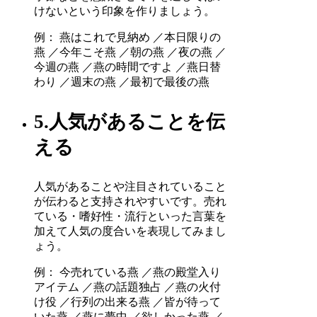
けないという印象を作りましょう。
例： 燕はこれで見納め ／本日限りの
燕 ／今年こそ燕 ／朝の燕 ／夜の燕 ／
今週の燕 ／燕の時間ですよ ／燕日替
わり ／週末の燕 ／最初で最後の燕
5.人気があることを伝
える
人気があることや注目されていること
が伝わると支持されやすいです。売れ
ている・嗜好性・流行といった言葉を
加えて人気の度合いを表現してみまし
ょう。
例： 今売れている燕 ／燕の殿堂入り
アイテム ／燕の話題独占 ／燕の火付
け役 ／行列の出来る燕 ／皆が待って
いた燕 ／燕に夢中 ／欲しかった燕 ／