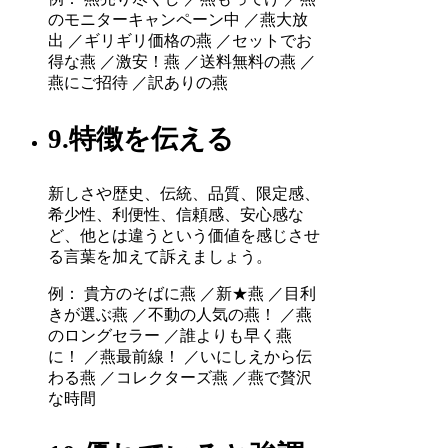
のモニターキャンペーン中 ／燕大放
出 ／ギリギリ価格の燕 ／セットでお
得な燕 ／激安！燕 ／送料無料の燕 ／
燕にご招待 ／訳ありの燕
9.特徴を伝える
新しさや歴史、伝統、品質、限定感、
希少性、利便性、信頼感、安心感な
ど、他とは違うという価値を感じさせ
る言葉を加えて訴えましょう。
例： 貴方のそばに燕 ／新★燕 ／目利
きが選ぶ燕 ／不動の人気の燕！ ／燕
のロングセラー ／誰よりも早く燕
に！ ／燕最前線！ ／いにしえから伝
わる燕 ／コレクターズ燕 ／燕で贅沢
な時間