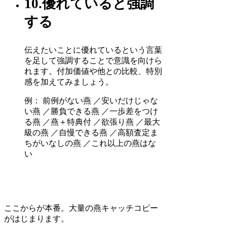
10.優れていると強調
する
伝えたいことに優れているという言葉
を足して強調することで意識を向けら
れます。付加価値や他との比較、特別
感を加えてみましょう。
例： 前例がない燕 ／安いだけじゃな
い燕 ／勝負できる燕 ／一歩差をつけ
る燕 ／燕＋特典付 ／欲張り燕 ／最大
級の燕 ／自慢できる燕 ／高額査定ま
ちがいなしの燕 ／これ以上の燕はな
い
ここからが本番。大量の燕キャッチコピー
がはじまります。