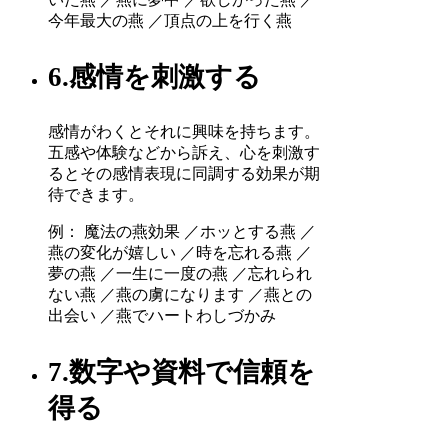
今年最大の燕 ／頂点の上を行く燕
6.感情を刺激する
感情がわくとそれに興味を持ちます。
五感や体験などから訴え、心を刺激す
るとその感情表現に同調する効果が期
待できます。
例： 魔法の燕効果 ／ホッとする燕 ／
燕の変化が嬉しい ／時を忘れる燕 ／
夢の燕 ／一生に一度の燕 ／忘れられ
ない燕 ／燕の虜になります ／燕との
出会い ／燕でハートわしづかみ
7.数字や資料で信頼を
得る