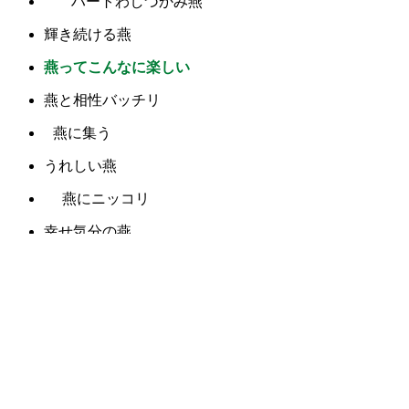
ハートわしづかみ燕
輝き続ける燕
燕ってこんなに楽しい
燕と相性バッチリ
燕に集う
うれしい燕
燕にニッコリ
幸せ気分の燕
燕の魔法
燕パラダイス
燕福袋
燕祭り
燕をたっぷり満喫