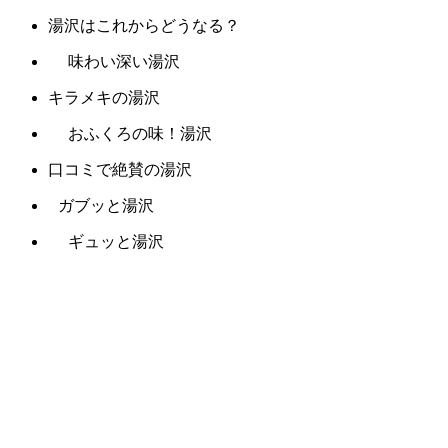
湯沢はこれからどうなる？
味わい深い湯沢
キラメキの湯沢
おふくろの味！湯沢
口コミで絶賛の湯沢
ガブッと湯沢
ギュッと湯沢
サクッと湯沢
視線を感じる湯沢
羨望のまなざし湯沢
デリケートな湯沢
パンチの効いた湯沢