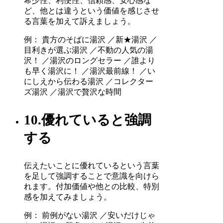
希少性、利便性、信頼感、安心感な
ど、他とは違うという価値を感じさせ
る言葉を加えて訴えましょう。
例： 貴方のそばに湯沢 ／新★湯沢 ／
目利きが選ぶ湯沢 ／不動の人気の湯
沢！ ／湯沢のロングセラー ／誰より
も早く湯沢に！ ／湯沢最前線！ ／い
にしえから伝わる湯沢 ／コレクター
ズ湯沢 ／湯沢で贅沢な時間
10.優れていると強調
する
伝えたいことに優れているという言葉
を足して強調することで意識を向けら
れます。付加価値や他との比較、特別
感を加えてみましょう。
例： 前例がない湯沢 ／安いだけじゃ