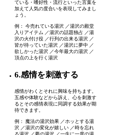
ている・嗜好性・流行といった言葉を
加えて人気の度合いを表現してみまし
ょう。
例： 今売れている湯沢 ／湯沢の殿堂
入りアイテム ／湯沢の話題独占 ／湯
沢の火付け役 ／行列の出来る湯沢 ／
皆が待っていた湯沢 ／湯沢に夢中 ／
欲しかった湯沢 ／今年最大の湯沢 ／
頂点の上を行く湯沢
6.感情を刺激する
感情がわくとそれに興味を持ちます。
五感や体験などから訴え、心を刺激す
るとその感情表現に同調する効果が期
待できます。
例： 魔法の湯沢効果 ／ホッとする湯
沢 ／湯沢の変化が嬉しい ／時を忘れ
る湯沢 ／夢の湯沢 ／一生に一度の湯