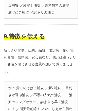
な浦安 ／激安！浦安 ／送料無料の浦安 ／
浦安にご招待 ／訳ありの浦安
9.特徴を伝える
新しさや歴史、伝統、品質、限定感、希少性、
利便性、信頼感、安心感など、他とは違うとい
う価値を感じさせる言葉を加えて訴えましょ
う。
例： 貴方のそばに浦安 ／新★浦安 ／目利
きが選ぶ浦安 ／不動の人気の浦安！ ／浦
安のロングセラー ／誰よりも早く浦安
に！ ／浦安最前線！ ／いにしえから伝わ