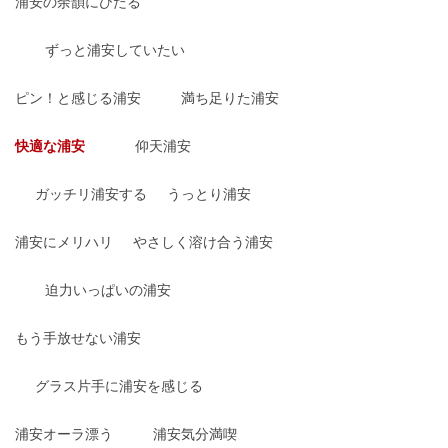
浦安の余韻にひたる
ずっと浦安していたい
ピン！と感じる浦安
満ち足りた浦安
快適な浦安
仰天浦安
ガッチリ浦安する
うっとり浦安
浦安にメリハリ
やさしく溶け合う浦安
迫力いっぱいの浦安
もう手放せない浦安
グラス片手に浦安を感じる
浦安オーラ漂う
浦安気分満喫