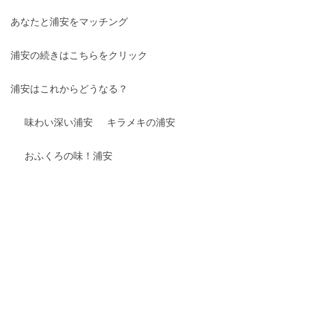
あなたと浦安をマッチング
浦安の続きはこちらをクリック
浦安はこれからどうなる？
味わい深い浦安
キラメキの浦安
おふくろの味！浦安
口コミで絶賛の浦安
ガブッと浦安
ギュッと浦安
サクッと浦安
視線を感じる浦安
羨望のまなざし浦安
デリケートな浦安