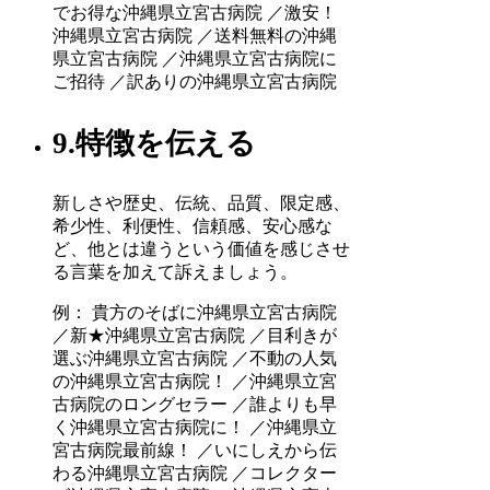
でお得な沖縄県立宮古病院 ／激安！
沖縄県立宮古病院 ／送料無料の沖縄
県立宮古病院 ／沖縄県立宮古病院に
ご招待 ／訳ありの沖縄県立宮古病院
9.特徴を伝える
新しさや歴史、伝統、品質、限定感、
希少性、利便性、信頼感、安心感な
ど、他とは違うという価値を感じさせ
る言葉を加えて訴えましょう。
例： 貴方のそばに沖縄県立宮古病院
／新★沖縄県立宮古病院 ／目利きが
選ぶ沖縄県立宮古病院 ／不動の人気
の沖縄県立宮古病院！ ／沖縄県立宮
古病院のロングセラー ／誰よりも早
く沖縄県立宮古病院に！ ／沖縄県立
宮古病院最前線！ ／いにしえから伝
わる沖縄県立宮古病院 ／コレクター