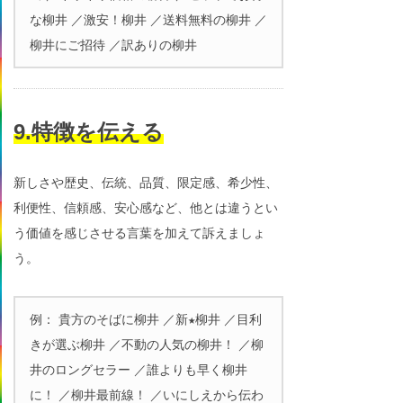
な柳井 ／激安！柳井 ／送料無料の柳井 ／
柳井にご招待 ／訳ありの柳井
9.特徴を伝える
新しさや歴史、伝統、品質、限定感、希少性、
利便性、信頼感、安心感など、他とは違うとい
う価値を感じさせる言葉を加えて訴えましょ
う。
例： 貴方のそばに柳井 ／新★柳井 ／目利
きが選ぶ柳井 ／不動の人気の柳井！ ／柳
井のロングセラー ／誰よりも早く柳井
に！ ／柳井最前線！ ／いにしえから伝わ