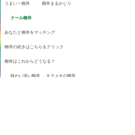
うまい！柳井
柳井まるかじり
クール柳井
あなたと柳井をマッチング
柳井の続きはこちらをクリック
柳井はこれからどうなる？
味わい深い柳井
キラメキの柳井
おふくろの味！柳井
口コミで絶賛の柳井
ガブッと柳井
ギュッと柳井
サクッと柳井
視線を感じる柳井