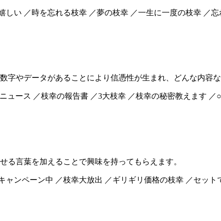
嬉しい ／時を忘れる枝幸 ／夢の枝幸 ／一生に一度の枝幸 ／
数字やデータがあることにより信憑性が生まれ、どんな内容な
枝幸ニュース ／枝幸の報告書 ／3大枝幸 ／枝幸の秘密教えます ／
せる言葉を加えることで興味を持ってもらえます。
キャンペーン中 ／枝幸大放出 ／ギリギリ価格の枝幸 ／セット