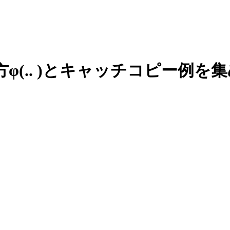
方
φ(.. )
と
キャッチコピー例を
集