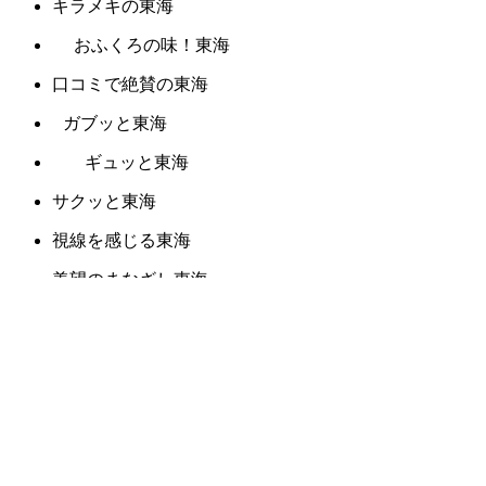
キラメキの東海
おふくろの味！東海
口コミで絶賛の東海
ガブッと東海
ギュッと東海
サクッと東海
視線を感じる東海
羨望のまなざし東海
デリケートな東海
パンチの効いた東海
目で楽しむ東海
雰囲気から違う東海
胸にしみる東海