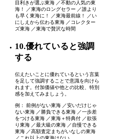
目利きが選ぶ東海 ／不動の人気の東
海！ ／東海のロングセラー ／誰より
も早く東海に！ ／東海最前線！ ／い
にしえから伝わる東海 ／コレクター
ズ東海 ／東海で贅沢な時間
10.優れていると強調
する
伝えたいことに優れているという言葉
を足して強調することで意識を向けら
れます。付加価値や他との比較、特別
感を加えてみましょう。
例： 前例がない東海 ／安いだけじゃ
ない東海 ／勝負できる東海 ／一歩差
をつける東海 ／東海＋特典付 ／欲張
り東海 ／最大級の東海 ／自慢できる
東海 ／高額査定まちがいなしの東海
／これ以上の東海はない