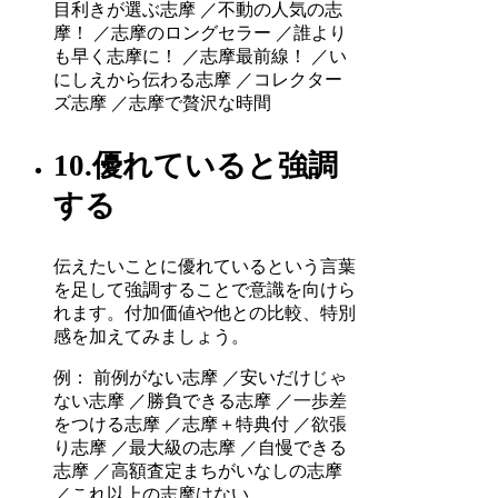
目利きが選ぶ志摩 ／不動の人気の志
摩！ ／志摩のロングセラー ／誰より
も早く志摩に！ ／志摩最前線！ ／い
にしえから伝わる志摩 ／コレクター
ズ志摩 ／志摩で贅沢な時間
10.優れていると強調
する
伝えたいことに優れているという言葉
を足して強調することで意識を向けら
れます。付加価値や他との比較、特別
感を加えてみましょう。
例： 前例がない志摩 ／安いだけじゃ
ない志摩 ／勝負できる志摩 ／一歩差
をつける志摩 ／志摩＋特典付 ／欲張
り志摩 ／最大級の志摩 ／自慢できる
志摩 ／高額査定まちがいなしの志摩
／これ以上の志摩はない