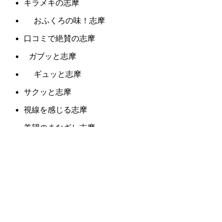
キラメキの志摩
おふくろの味！志摩
口コミで絶賛の志摩
ガブッと志摩
ギュッと志摩
サクッと志摩
視線を感じる志摩
羨望のまなざし志摩
デリケートな志摩
パンチの効いた志摩
目で楽しむ志摩
雰囲気から違う志摩
胸にしみる志摩