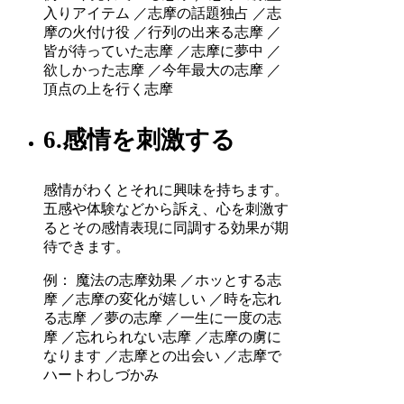
入りアイテム ／志摩の話題独占 ／志
摩の火付け役 ／行列の出来る志摩 ／
皆が待っていた志摩 ／志摩に夢中 ／
欲しかった志摩 ／今年最大の志摩 ／
頂点の上を行く志摩
6.感情を刺激する
感情がわくとそれに興味を持ちます。
五感や体験などから訴え、心を刺激す
るとその感情表現に同調する効果が期
待できます。
例： 魔法の志摩効果 ／ホッとする志
摩 ／志摩の変化が嬉しい ／時を忘れ
る志摩 ／夢の志摩 ／一生に一度の志
摩 ／忘れられない志摩 ／志摩の虜に
なります ／志摩との出会い ／志摩で
ハートわしづかみ