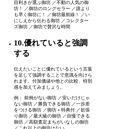
目利きが選ぶ御坊 ／不動の人気の御
坊！ ／御坊のロングセラー ／誰より
も早く御坊に！ ／御坊最前線！ ／い
にしえから伝わる御坊 ／コレクター
ズ御坊 ／御坊で贅沢な時間
10.優れていると強調
する
伝えたいことに優れているという言葉
を足して強調することで意識を向けら
れます。付加価値や他との比較、特別
感を加えてみましょう。
例： 前例がない御坊 ／安いだけじゃ
ない御坊 ／勝負できる御坊 ／一歩差
をつける御坊 ／御坊＋特典付 ／欲張
り御坊 ／最大級の御坊 ／自慢できる
御坊 ／高額査定まちがいなしの御坊
／これ以上の御坊はない