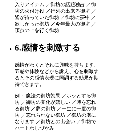
入りアイテム ／御坊の話題独占 ／御
坊の火付け役 ／行列の出来る御坊 ／
皆が待っていた御坊 ／御坊に夢中 ／
欲しかった御坊 ／今年最大の御坊 ／
頂点の上を行く御坊
6.感情を刺激する
感情がわくとそれに興味を持ちます。
五感や体験などから訴え、心を刺激す
るとその感情表現に同調する効果が期
待できます。
例： 魔法の御坊効果 ／ホッとする御
坊 ／御坊の変化が嬉しい ／時を忘れ
る御坊 ／夢の御坊 ／一生に一度の御
坊 ／忘れられない御坊 ／御坊の虜に
なります ／御坊との出会い ／御坊で
ハートわしづかみ