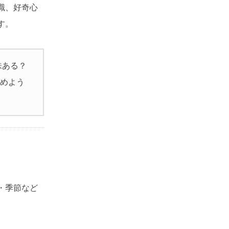
識、好奇心
す。
味ある？
始めよう
・季節など