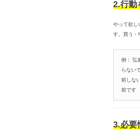
2.行
やって欲し
す。買う・
例： 弘
らない
前しな
前です
3.必