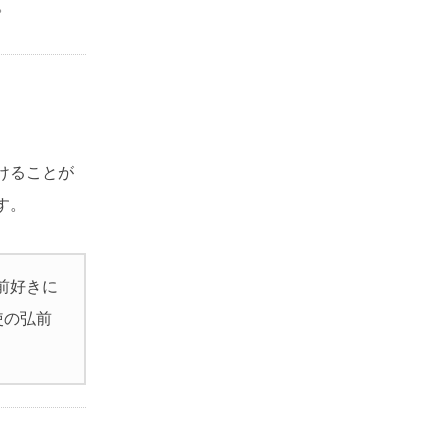
。
けることが
す。
弘前好きに
使の弘前