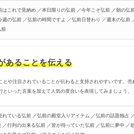
前はこれで見納め ／本日限りの弘前 ／今年こそ弘前 ／朝の弘前
今週の弘前 ／弘前の時間ですよ ／弘前日替わり ／週末の弘前 
弘前
気があることを伝える
ことや注目されていることが伝わると支持されやすいです。売
行といった言葉を加えて人気の度合いを表現してみましょう。
売れている弘前 ／弘前の殿堂入りアイテム ／弘前の話題独占 
 ／行列の出来る弘前 ／皆が待っていた弘前 ／弘前に夢中 ／