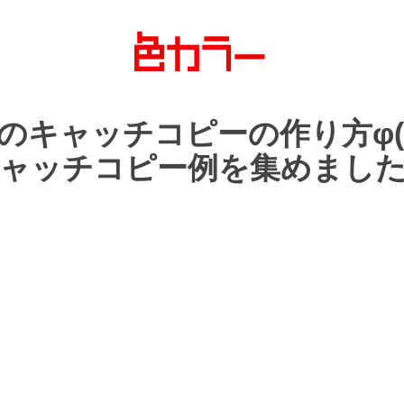
の
キャッチコピーの
作り方
φ(
ャッチコピー例を
集めまし