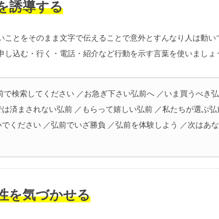
動を誘導する
いことをそのまま文字で伝えることで意外とすんなり人は動い
申し込む・行く・電話・紹介など行動を示す言葉を使いましょ
前で検索してください ／お急ぎ下さい弘前へ ／いま買うべき弘
では済まされない弘前 ／もらって嬉しい弘前 ／私たちが選ぶ弘
いでください ／弘前でいざ勝負 ／弘前を体験しよう ／次はあ
要性を気づかせる