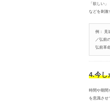
「欲しい」
などを刺激
例： 見
／弘前
弘前革命
4.今
時間や期間
を意識させ