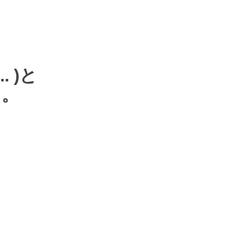
.. )
と
た。