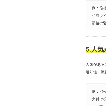
例： 弘
弘前 ／
最後の
5.人
人気がある
嗜好性・流
例： 今
火付け役