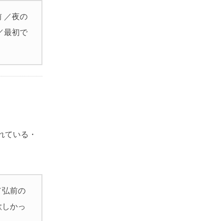
 ／夜の
／最初で
れている・
／弘前の
欲しかっ