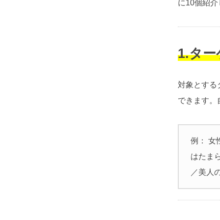
に10個紹
1.タ
対象とする
できます。
例： 女
はたまら
／美人