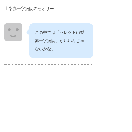
山梨赤十字病院のセオリー
この中では「セレクト山梨
赤十字病院」がいいんじゃ
ないかな。
山梨赤十字病院の超定番
次は山梨赤十字病院です
山梨赤十字病院ブーム
今年も注目の山梨赤十字病院