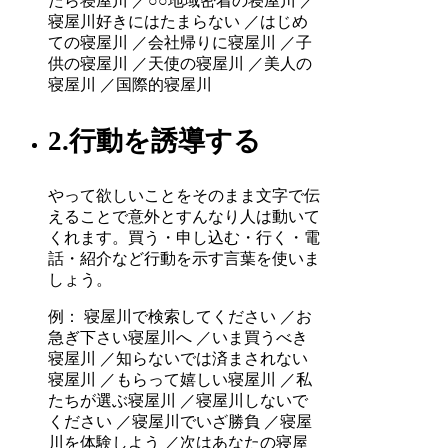
たら寝屋川 ／○○地域密着の寝屋川 ／
寝屋川好きにはたまらない ／はじめ
ての寝屋川 ／会社帰りに寝屋川 ／子
供の寝屋川 ／天使の寝屋川 ／美人の
寝屋川 ／国際的寝屋川
2.行動を誘導する
やって欲しいことをそのまま文字で伝
えることで意外とすんなり人は動いて
くれます。買う・申し込む・行く・電
話・紹介など行動を示す言葉を使いま
しょう。
例： 寝屋川で検索してください ／お
急ぎ下さい寝屋川へ ／いま買うべき
寝屋川 ／知らないでは済まされない
寝屋川 ／もらって嬉しい寝屋川 ／私
たちが選ぶ寝屋川 ／寝屋川しないで
ください ／寝屋川でいざ勝負 ／寝屋
川を体験しよう ／次はあなたの寝屋