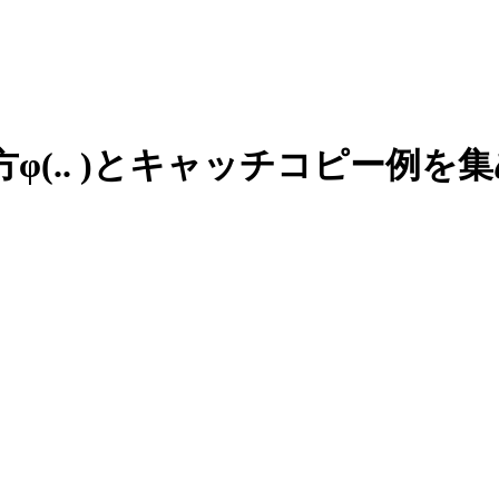
方
φ(.. )
と
キャッチコピー例を
集