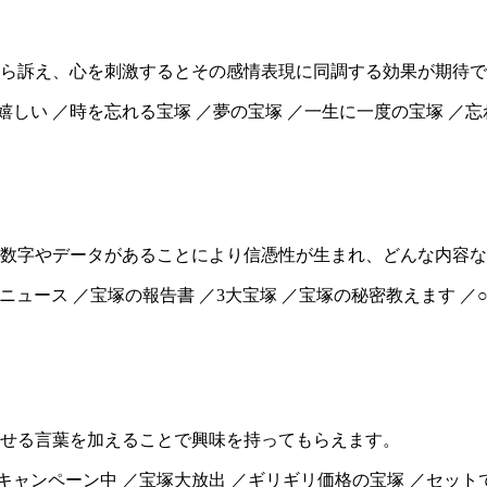
ら訴え、心を刺激するとその感情表現に同調する効果が期待で
嬉しい ／時を忘れる宝塚 ／夢の宝塚 ／一生に一度の宝塚 ／
数字やデータがあることにより信憑性が生まれ、どんな内容な
宝塚ニュース ／宝塚の報告書 ／3大宝塚 ／宝塚の秘密教えます ／
せる言葉を加えることで興味を持ってもらえます。
キャンペーン中 ／宝塚大放出 ／ギリギリ価格の宝塚 ／セット