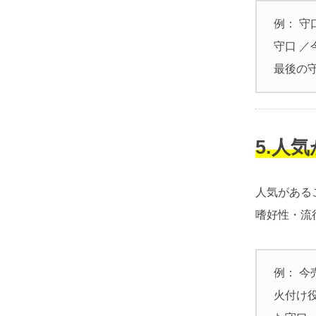
例： 守
守口 ／
最後の
5.人
人気がある
嗜好性・流
例： 今
火付け役