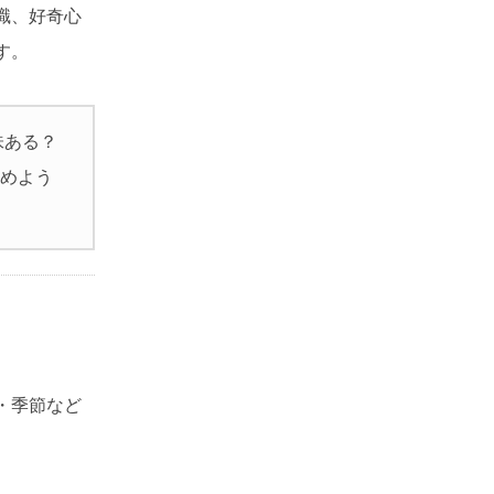
識、好奇心
す。
味ある？
始めよう
・季節など