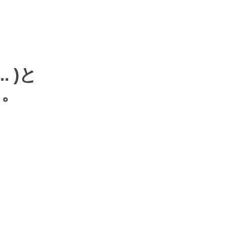
.. )
と
た。