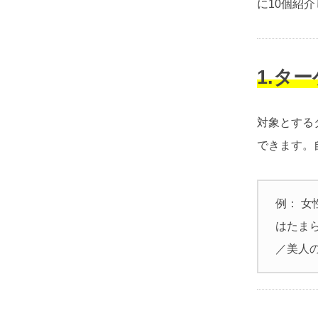
に10個紹
1.タ
対象とする
できます。
例： 女
はたまら
／美人