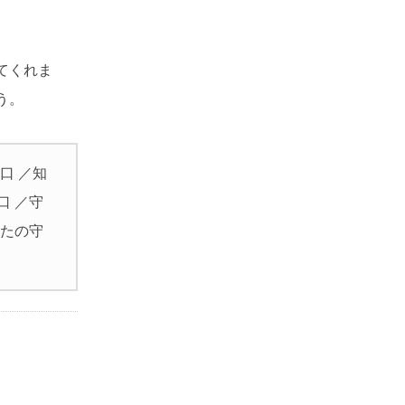
てくれま
う。
口 ／知
口 ／守
なたの守