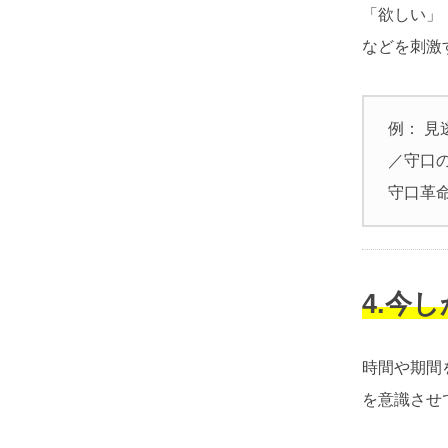
「欲しい」
などを刺激
例： 見
／守口
守口革命
4.今
時間や期間
を意識させ