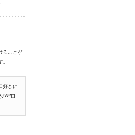
。
けることが
す。
守口好きに
使の守口