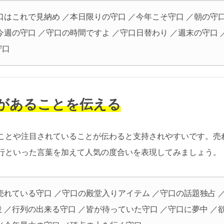
口はこれで見納め ／本日限りの守口 ／今年こそ守口 ／朝の守口
今週の守口 ／守口の時間ですよ ／守口日替わり ／週末の守口 
守口
気があることを伝える
ことや注目されていることが伝わると支持されやすいです。売
行といった言葉を加えて人気の度合いを表現してみましょう。
売れている守口 ／守口の殿堂入りアイテム ／守口の話題独占 
 ／行列の出来る守口 ／皆が待っていた守口 ／守口に夢中 ／