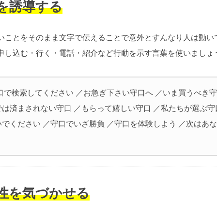
動を誘導する
いことをそのまま文字で伝えることで意外とすんなり人は動い
申し込む・行く・電話・紹介など行動を示す言葉を使いましょ
口で検索してください ／お急ぎ下さい守口へ ／いま買うべき守
では済まされない守口 ／もらって嬉しい守口 ／私たちが選ぶ守
いでください ／守口でいざ勝負 ／守口を体験しよう ／次はあ
要性を気づかせる