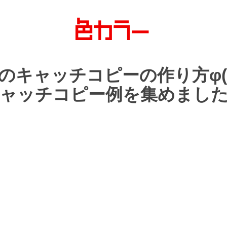
の
キャッチコピーの
作り方
φ(
ャッチコピー例を
集めまし