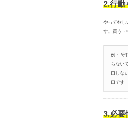
2.行
やって欲し
す。買う・
例： 守
らない
口しな
口です
3.必