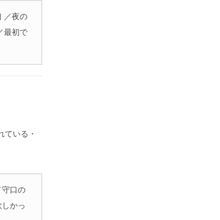
 ／夜の
／最初で
れている・
／守口の
欲しかっ