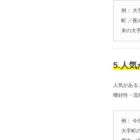
例： 大
町 ／夜
末の大
5.人
人気がある
嗜好性・流
例： 今
大手町