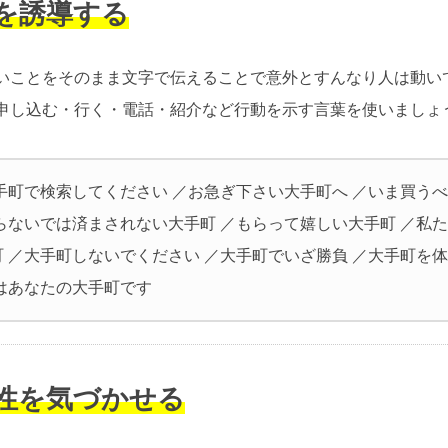
動を誘導する
いことをそのまま文字で伝えることで意外とすんなり人は動い
申し込む・行く・電話・紹介など行動を示す言葉を使いましょ
大手町で検索してください ／お急ぎ下さい大手町へ ／いま買う
知らないでは済まされない大手町 ／もらって嬉しい大手町 ／私
町 ／大手町しないでください ／大手町でいざ勝負 ／大手町を
次はあなたの大手町です
要性を気づかせる