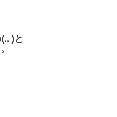
(.. )
と
た。