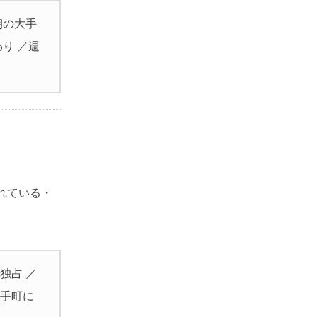
朝の大手
り ／週
れている・
独占 ／
大手町に