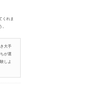
てくれま
う。
べき大手
たちが選
体験しよ