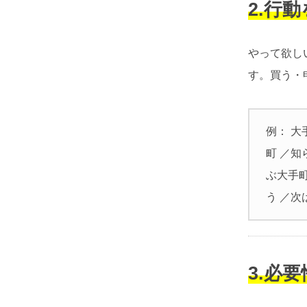
2.行
やって欲し
す。買う・
例： 
町 ／
ぶ大手
う ／
3.必