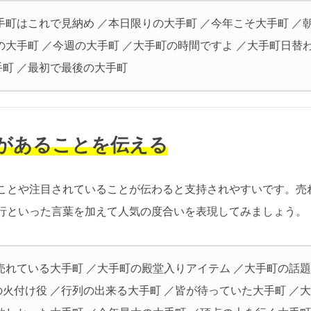
手町はこれで見納め ／本日限りの大手町 ／今年こそ大手町 ／
の大手町 ／今週の大手町 ／大手町の時間ですよ ／大手町日替わ
手町 ／最初で最後の大手町
気があることを伝える
ことや注目されていることが伝わると支持されやすいです。売
行といった言葉を加えて人気の度合いを表現してみましょう。
売れている大手町 ／大手町の殿堂入りアイテム ／大手町の話題
の火付け役 ／行列の出来る大手町 ／皆が待っていた大手町 ／