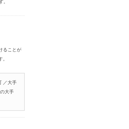
す。
けることが
す。
町 ／大手
供の大手