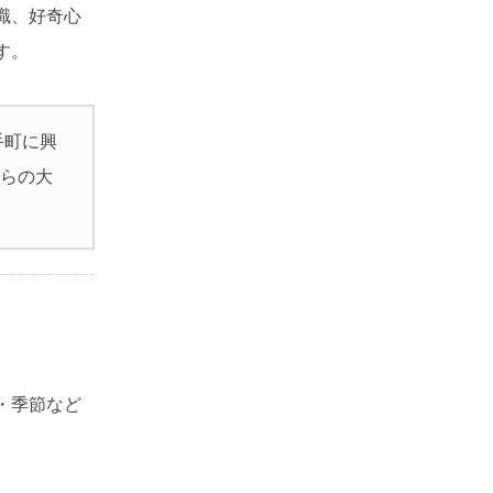
識、好奇心
す。
手町に興
ちらの大
・季節など