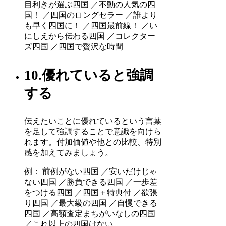
目利きが選ぶ四国 ／不動の人気の四
国！ ／四国のロングセラー ／誰より
も早く四国に！ ／四国最前線！ ／い
にしえから伝わる四国 ／コレクター
ズ四国 ／四国で贅沢な時間
10.優れていると強調
する
伝えたいことに優れているという言葉
を足して強調することで意識を向けら
れます。付加価値や他との比較、特別
感を加えてみましょう。
例： 前例がない四国 ／安いだけじゃ
ない四国 ／勝負できる四国 ／一歩差
をつける四国 ／四国＋特典付 ／欲張
り四国 ／最大級の四国 ／自慢できる
四国 ／高額査定まちがいなしの四国
／これ以上の四国はない