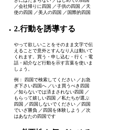
きにはたまらない ／はじめての四国
／会社帰りに四国 ／子供の四国 ／天
使の四国 ／美人の四国 ／国際的四国
2.行動を誘導する
やって欲しいことをそのまま文字で伝
えることで意外とすんなり人は動いて
くれます。買う・申し込む・行く・電
話・紹介など行動を示す言葉を使いま
しょう。
例： 四国で検索してください ／お急
ぎ下さい四国へ ／いま買うべき四国
／知らないでは済まされない四国 ／
もらって嬉しい四国 ／私たちが選ぶ
四国 ／四国しないでください ／四国
でいざ勝負 ／四国を体験しよう ／次
はあなたの四国です