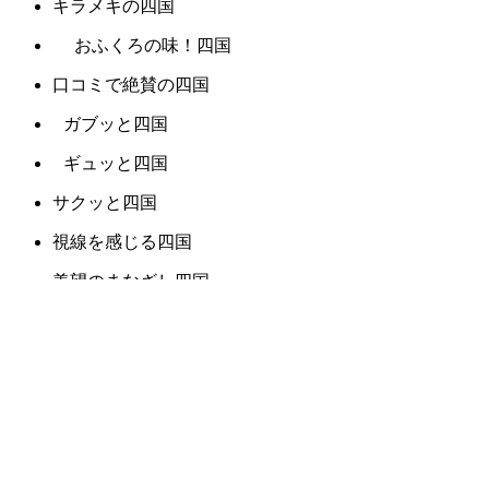
キラメキの四国
おふくろの味！四国
口コミで絶賛の四国
ガブッと四国
ギュッと四国
サクッと四国
視線を感じる四国
羨望のまなざし四国
デリケートな四国
パンチの効いた四国
目で楽しむ四国
雰囲気から違う四国
胸にしみる四国