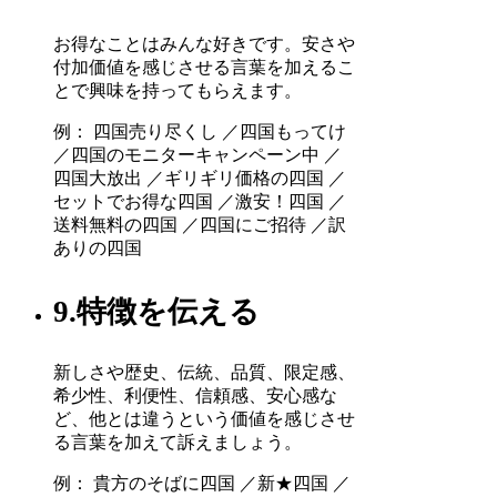
お得なことはみんな好きです。安さや
付加価値を感じさせる言葉を加えるこ
とで興味を持ってもらえます。
例： 四国売り尽くし ／四国もってけ
／四国のモニターキャンペーン中 ／
四国大放出 ／ギリギリ価格の四国 ／
セットでお得な四国 ／激安！四国 ／
送料無料の四国 ／四国にご招待 ／訳
ありの四国
9.特徴を伝える
新しさや歴史、伝統、品質、限定感、
希少性、利便性、信頼感、安心感な
ど、他とは違うという価値を感じさせ
る言葉を加えて訴えましょう。
例： 貴方のそばに四国 ／新★四国 ／