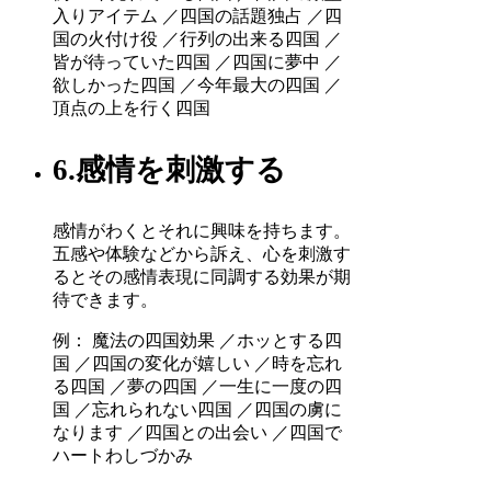
入りアイテム ／四国の話題独占 ／四
国の火付け役 ／行列の出来る四国 ／
皆が待っていた四国 ／四国に夢中 ／
欲しかった四国 ／今年最大の四国 ／
頂点の上を行く四国
6.感情を刺激する
感情がわくとそれに興味を持ちます。
五感や体験などから訴え、心を刺激す
るとその感情表現に同調する効果が期
待できます。
例： 魔法の四国効果 ／ホッとする四
国 ／四国の変化が嬉しい ／時を忘れ
る四国 ／夢の四国 ／一生に一度の四
国 ／忘れられない四国 ／四国の虜に
なります ／四国との出会い ／四国で
ハートわしづかみ