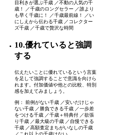
目利きが選ぶ千歳 ／不動の人気の千
歳！ ／千歳のロングセラー ／誰より
も早く千歳に！ ／千歳最前線！ ／い
にしえから伝わる千歳 ／コレクター
ズ千歳 ／千歳で贅沢な時間
10.優れていると強調
する
伝えたいことに優れているという言葉
を足して強調することで意識を向けら
れます。付加価値や他との比較、特別
感を加えてみましょう。
例： 前例がない千歳 ／安いだけじゃ
ない千歳 ／勝負できる千歳 ／一歩差
をつける千歳 ／千歳＋特典付 ／欲張
り千歳 ／最大級の千歳 ／自慢できる
千歳 ／高額査定まちがいなしの千歳
／これ以上の千歳はない