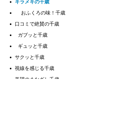
キラメキの千歳
おふくろの味！千歳
口コミで絶賛の千歳
ガブッと千歳
ギュッと千歳
サクッと千歳
視線を感じる千歳
羨望のまなざし千歳
デリケートな千歳
パンチの効いた千歳
目で楽しむ千歳
雰囲気から違う千歳
胸にしみる千歳