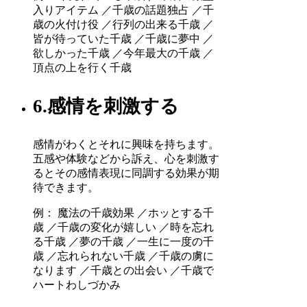
入りアイテム ／千歳の話題独占 ／千
歳の火付け役 ／行列の出来る千歳 ／
皆が待っていた千歳 ／千歳に夢中 ／
欲しかった千歳 ／今年最大の千歳 ／
頂点の上を行く千歳
6.感情を刺激する
感情がわくとそれに興味を持ちます。
五感や体験などから訴え、心を刺激す
るとその感情表現に同調する効果が期
待できます。
例： 魔法の千歳効果 ／ホッとする千
歳 ／千歳の変化が嬉しい ／時を忘れ
る千歳 ／夢の千歳 ／一生に一度の千
歳 ／忘れられない千歳 ／千歳の虜に
なります ／千歳との出会い ／千歳で
ハートわしづかみ