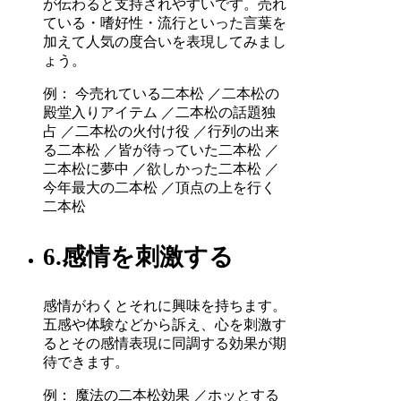
が伝わると支持されやすいです。売れ
ている・嗜好性・流行といった言葉を
加えて人気の度合いを表現してみまし
ょう。
例： 今売れている二本松 ／二本松の
殿堂入りアイテム ／二本松の話題独
占 ／二本松の火付け役 ／行列の出来
る二本松 ／皆が待っていた二本松 ／
二本松に夢中 ／欲しかった二本松 ／
今年最大の二本松 ／頂点の上を行く
二本松
6.感情を刺激する
感情がわくとそれに興味を持ちます。
五感や体験などから訴え、心を刺激す
るとその感情表現に同調する効果が期
待できます。
例： 魔法の二本松効果 ／ホッとする