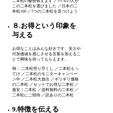
二本松の秘密教えます ／○○％の人が
この二本松を選びました ／日本の二
本松100 ／7つの二本松を見つけよう
８.お得という印象を
与える
お得なことはみんな好きです。安さや
付加価値を感じさせる言葉を加えるこ
とで興味を持ってもらえます。
例： 二本松売り尽くし ／二本松もっ
てけ ／二本松のモニターキャンペー
ン中 ／二本松大放出 ／ギリギリ価格
の二本松 ／セットでお得な二本松 ／
激安！二本松 ／送料無料の二本松 ／
二本松にご招待 ／訳ありの二本松
9.特徴を伝える