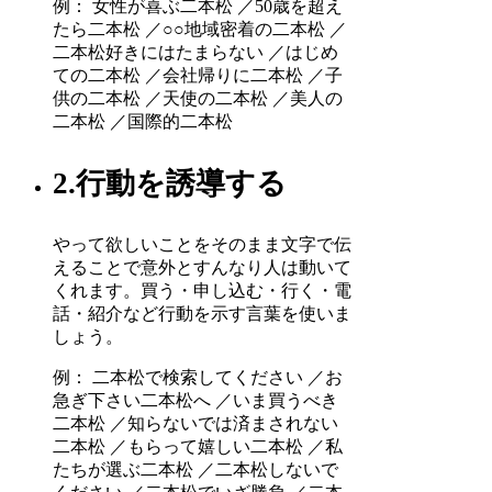
例： 女性が喜ぶ二本松 ／50歳を超え
たら二本松 ／○○地域密着の二本松 ／
二本松好きにはたまらない ／はじめ
ての二本松 ／会社帰りに二本松 ／子
供の二本松 ／天使の二本松 ／美人の
二本松 ／国際的二本松
2.行動を誘導する
やって欲しいことをそのまま文字で伝
えることで意外とすんなり人は動いて
くれます。買う・申し込む・行く・電
話・紹介など行動を示す言葉を使いま
しょう。
例： 二本松で検索してください ／お
急ぎ下さい二本松へ ／いま買うべき
二本松 ／知らないでは済まされない
二本松 ／もらって嬉しい二本松 ／私
たちが選ぶ二本松 ／二本松しないで