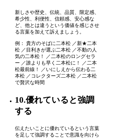
新しさや歴史、伝統、品質、限定感、
希少性、利便性、信頼感、安心感な
ど、他とは違うという価値を感じさせ
る言葉を加えて訴えましょう。
例： 貴方のそばに二本松 ／新★二本
松 ／目利きが選ぶ二本松 ／不動の人
気の二本松！ ／二本松のロングセラ
ー ／誰よりも早く二本松に！ ／二本
松最前線！ ／いにしえから伝わる二
本松 ／コレクターズ二本松 ／二本松
で贅沢な時間
10.優れていると強調
する
伝えたいことに優れているという言葉
を足して強調することで意識を向けら