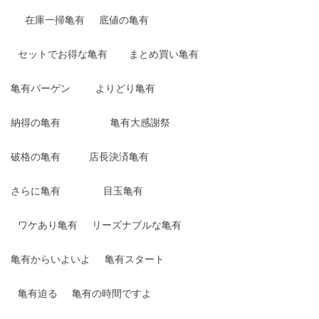
在庫一掃亀有
底値の亀有
セットでお得な亀有
まとめ買い亀有
亀有バーゲン
よりどり亀有
納得の亀有
亀有大感謝祭
破格の亀有
店長決済亀有
さらに亀有
目玉亀有
ワケあり亀有
リーズナブルな亀有
亀有からいよいよ
亀有スタート
亀有迫る
亀有の時間ですよ