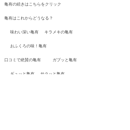
亀有の続きはこちらをクリック
亀有はこれからどうなる？
味わい深い亀有
キラメキの亀有
おふくろの味！亀有
口コミで絶賛の亀有
ガブッと亀有
ギュッと亀有
サクッと亀有
視線を感じる亀有
羨望のまなざし亀有
デリケートな亀有
パンチの効いた亀有
目で楽しむ亀有
雰囲気から違う亀有