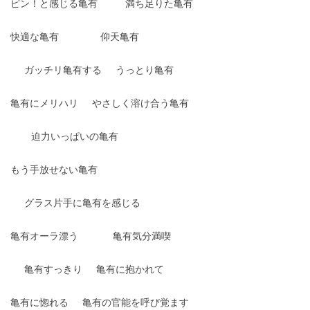
ピン！と感じる亀有
満ち足りた亀有
快適な亀有
仰天亀有
ガッチリ亀有する
うっとり亀有
亀有にメリハリ
やさしく溶け合う亀有
迫力いっぱいの亀有
もう手放せない亀有
グラス片手に亀有を感じる
亀有オーラ漂う
亀有気分満喫
亀有すっきり
亀有に抱かれて
亀有に惚れる
亀有の官能を呼び覚ます