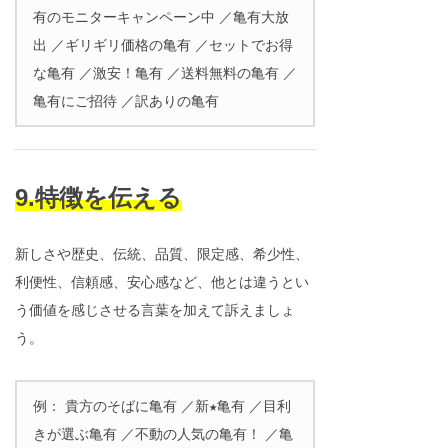
有のモニターキャンペーン中 ／亀有大放
出 ／ギリギリ価格の亀有 ／セットでお得
な亀有 ／激安！亀有 ／送料無料の亀有 ／
亀有にご招待 ／訳ありの亀有
9.特徴を伝える
新しさや歴史、伝統、品質、限定感、希少性、
利便性、信頼感、安心感など、他とは違うとい
う価値を感じさせる言葉を加えて訴えましょ
う。
例： 貴方のそばに亀有 ／新★亀有 ／目利
きが選ぶ亀有 ／不動の人気の亀有！ ／亀