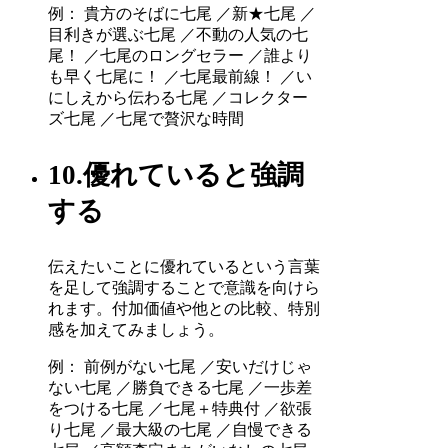
例： 貴方のそばに七尾 ／新★七尾 ／
目利きが選ぶ七尾 ／不動の人気の七
尾！ ／七尾のロングセラー ／誰より
も早く七尾に！ ／七尾最前線！ ／い
にしえから伝わる七尾 ／コレクター
ズ七尾 ／七尾で贅沢な時間
10.優れていると強調
する
伝えたいことに優れているという言葉
を足して強調することで意識を向けら
れます。付加価値や他との比較、特別
感を加えてみましょう。
例： 前例がない七尾 ／安いだけじゃ
ない七尾 ／勝負できる七尾 ／一歩差
をつける七尾 ／七尾＋特典付 ／欲張
り七尾 ／最大級の七尾 ／自慢できる