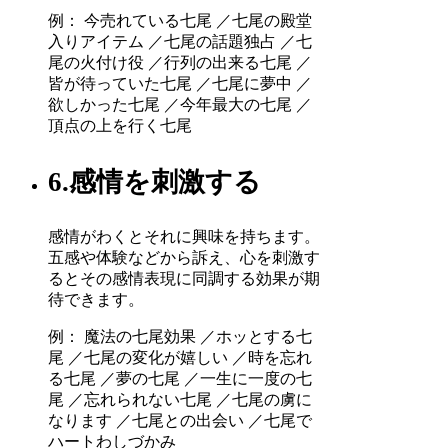
例： 今売れている七尾 ／七尾の殿堂
入りアイテム ／七尾の話題独占 ／七
尾の火付け役 ／行列の出来る七尾 ／
皆が待っていた七尾 ／七尾に夢中 ／
欲しかった七尾 ／今年最大の七尾 ／
頂点の上を行く七尾
6.感情を刺激する
感情がわくとそれに興味を持ちます。
五感や体験などから訴え、心を刺激す
るとその感情表現に同調する効果が期
待できます。
例： 魔法の七尾効果 ／ホッとする七
尾 ／七尾の変化が嬉しい ／時を忘れ
る七尾 ／夢の七尾 ／一生に一度の七
尾 ／忘れられない七尾 ／七尾の虜に
なります ／七尾との出会い ／七尾で
ハートわしづかみ