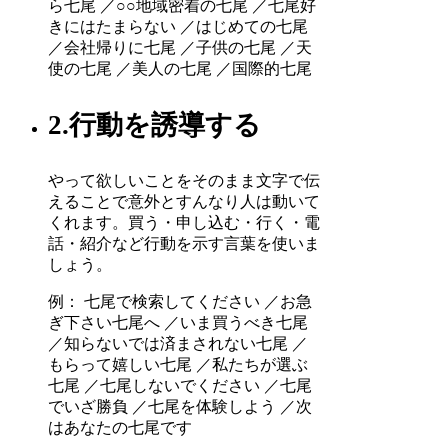
ら七尾 ／○○地域密着の七尾 ／七尾好
きにはたまらない ／はじめての七尾
／会社帰りに七尾 ／子供の七尾 ／天
使の七尾 ／美人の七尾 ／国際的七尾
2.行動を誘導する
やって欲しいことをそのまま文字で伝
えることで意外とすんなり人は動いて
くれます。買う・申し込む・行く・電
話・紹介など行動を示す言葉を使いま
しょう。
例： 七尾で検索してください ／お急
ぎ下さい七尾へ ／いま買うべき七尾
／知らないでは済まされない七尾 ／
もらって嬉しい七尾 ／私たちが選ぶ
七尾 ／七尾しないでください ／七尾
でいざ勝負 ／七尾を体験しよう ／次
はあなたの七尾です