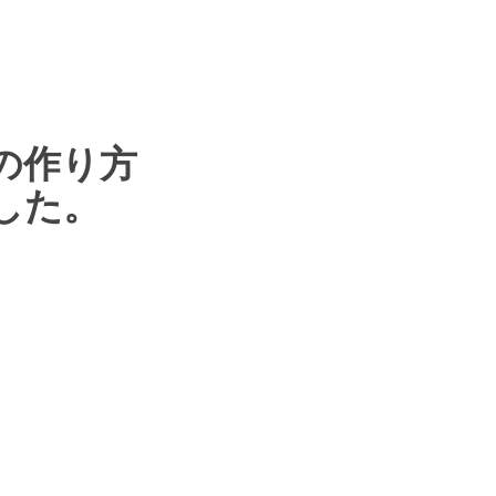
の
作り方
した。