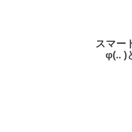
スマー
φ(.. )