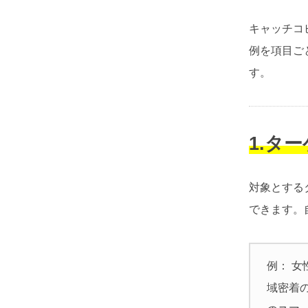
キャッチコ
例を項目ご
す。
1.タ
対象とする
できます。
例： 女
域密着