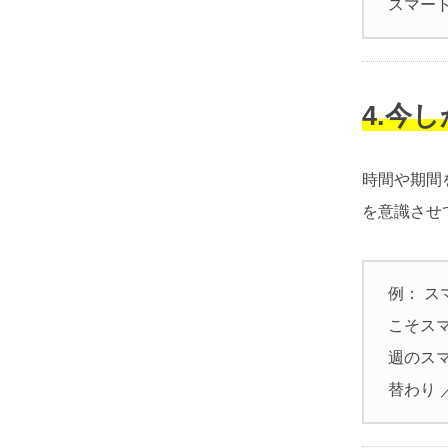
スマー
4.今
時間や期間
を意識させ
例： 
こそス
週のス
替わり