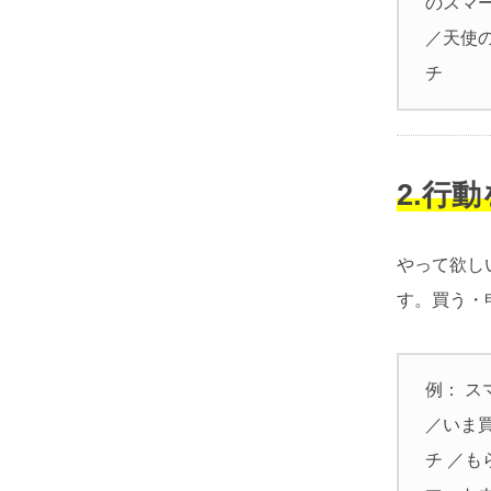
のスマ
／天使
チ
2.行
やって欲し
す。買う・
例： 
／いま
チ ／