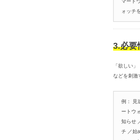
マート
ォッチ
3.必
「欲しい」
などを刺激
例： 
ートウ
知らせ
チ ／