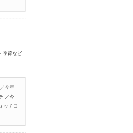
・季節など
 ／今年
チ ／今
ォッチ日