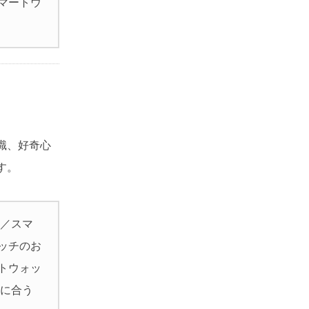
マートウ
識、好奇心
す。
 ／スマ
ッチのお
トウォッ
間に合う